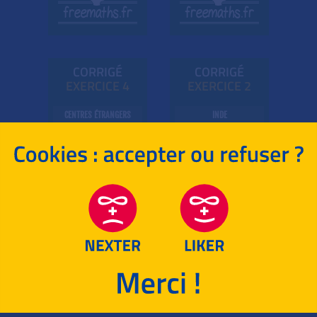
CORRIGÉ
CORRIGÉ
EXE
RC
ICE 4
EXE
RC
ICE 2
CENTRES ÉTRANGERS
INDE
BAC S -
2017
BAC S -
2017
Entraînez-vous aussi
sur
l'année précédente