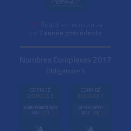
Entraînez-vous aussi
sur
l'année précédente
Nombres Complexes
2017
Obligatoire S
CORRIGÉ
CORRIGÉ
EXE
RC
ICE 3
EXE
RC
ICE 1
FRANCE MÉTROPOLITAINE
ANTILLES-GUYANE
BAC S -
2017
BAC S -
2017