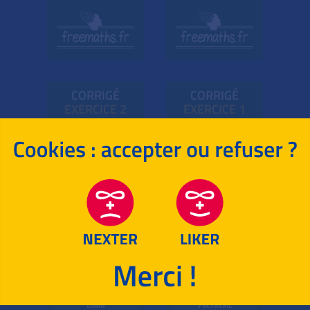
CORRIGÉ
CORRIGÉ
EXE
RC
ICE 2
EXE
RC
ICE 1
ANTILLES-GUYANE
CENTRES ÉTRANGERS
BAC S -
2017
BAC S -
2017
CORRIGÉ
CORRIGÉ
EXE
RC
ICE 2
EXE
RC
ICE 1
LIBAN
POLYNÉSIE