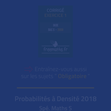
CORRIGÉ
EXE
RC
ICE 1
INDE
BAC S -
2019
Entraînez-vous aussi
sur les sujets "
Obligatoire
"
Probabilités à Densité
2018
Spé. Maths S