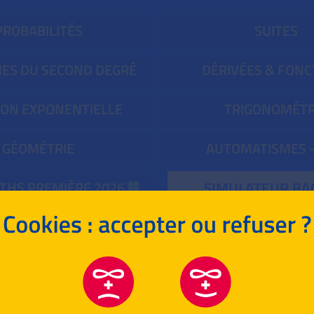
PROBABILITÉS
SUITES
ES DU SECOND DEGRÉ
DÉRIVÉES & FONC
ON EXPONENTIELLE
TRIGONOMÉTR
GÉOMÉTRIE
AUTOMATISMES 
THS PREMIÈRE 2026🍀
SIMULATEUR BA
SUJETS D'INTERROS
MATHÉMATIQUES