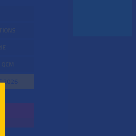
TIONS
IE
- QCM
C 2026