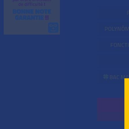
POLYNÔM
FONCTI
🍀BAC MA