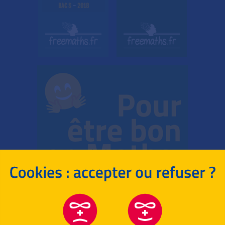
BAC S
-
2018