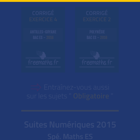
CORRIGÉ
CORRIGÉ
EXE
RC
ICE 4
EXE
RC
ICE 2
ANTILLES-GUYANE
POLYNÉSIE
BAC ES -
2016
BAC ES -
2016
Entraînez-vous aussi
sur les sujets "
Obligatoire
"
Suites Numériques
2015
Spé. Maths ES