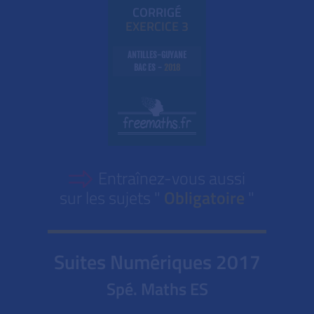
CORRIGÉ
EXE
RC
ICE 3
ANTILLES-GUYANE
BAC ES -
2018
Entraînez-vous aussi
sur les sujets "
Obligatoire
"
Suites Numériques
2017
Spé. Maths ES