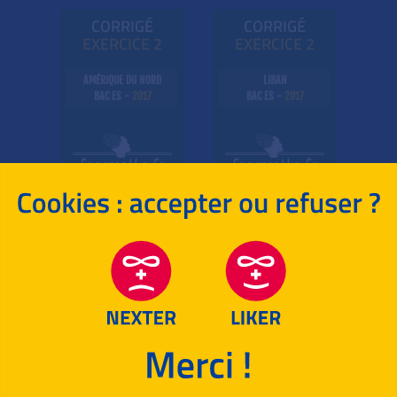
CORRIGÉ
CORRIGÉ
EXE
RC
ICE 2
EXE
RC
ICE 2
AMÉRIQUE DU NORD
LIBAN
BAC ES -
2017
BAC ES -
2017
Entraînez-vous aussi
sur les sujets "
Obligatoire
"
Suites Numériques
2016
Spé. Maths ES