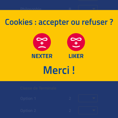
Philosophie
8
Grand Oral
10
Options choisies
Coeff.
Note
Classe de Première
Option 1
2
Option 2
2
Option 3
2
Classe de Terminale
Option 1
2
Option 2
2