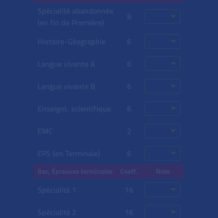
Spécialité abandonnée
8
(en fin de Première)
Histoire-Géographie
6
Langue vivante A
6
Langue vivante B
6
Enseign
t.
scientifique
6
EMC
2
EPS (en Terminale)
6
Bac, Épreuves terminales
Coeff.
Note
Spécialité 1
16
Spécialité 2
16