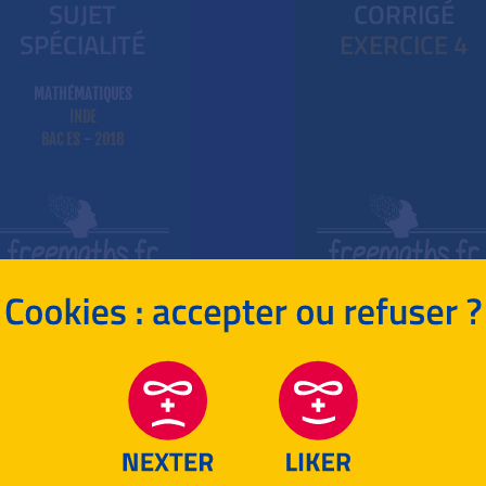
SUJET
CORRIGÉ
SPÉCIALITÉ
EXE
RC
ICE 4
MATHÉMATIQUES
INDE
BAC ES
-
2018