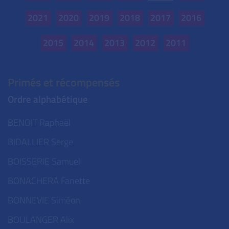
2021
2020
2019
2018
2017
2016
2015
2014
2013
2012
2011
Primés et récompensés
Ordre alphabétique
BENOIT Raphaël
BIDALLIER Serge
BOISSERIE Samuel
BONACHERA Fanette
BONNEVIE Siméon
BOULANGER Alix