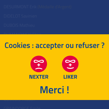
DESURMONT Erik
(Médaille d'Argent)
DIDELOT Savinien
DUBOIS Mathieu
DUMANOWSKI Elian
DUSOULIER Arthur
ESTRADA Matias
FISCHLER Oscar
GAILLARD Marie
GIANI Valerio
GIGANTE Valentin
GOULOIS Titouan
GRAINDORGE Emile