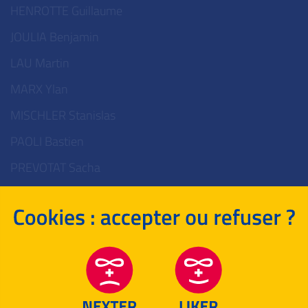
HENROTTE Guillaume
JOULIA Benjamin
LAU Martin
MARX Ylan
MISCHLER Stanislas
PAOLI Bastien
PREVOTAT Sacha
RUFFEL Clément
RUGGERI Paul
VERHILLE Elie
WOLFF Ida