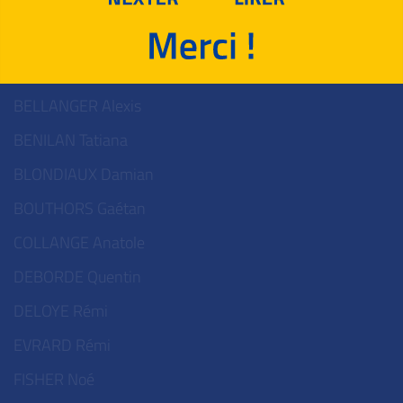
Médailles de Bronze, ordre alphabétique
Première Spécialité Mathématiques
BELLANGER Alexis
BENILAN Tatiana
BLONDIAUX Damian
BOUTHORS Gaétan
COLLANGE Anatole
DEBORDE Quentin
DELOYE Rémi
EVRARD Rémi
FISHER Noé