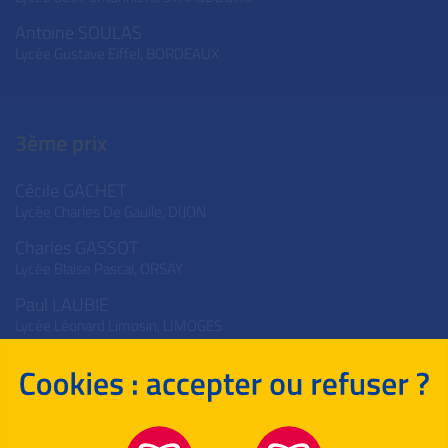
Antoine SOULAS
Lycée Gustave Eiffel,
BORDEAUX
3ème prix
Cécile GACHET
Lycée Charles De Gaulle,
DIJON
Charles GASSOT
Lycée Blaise Pascal,
ORSAY
Paul LAUBIE
Lycée Léonard Limosin,
LIMOGES
Lucas MARCHAL
Lycée Chanzy,
CHARLEVILLE-MÉZIÈRES
Tobias PARKER
Cité Scolaire Internationale,
LYON