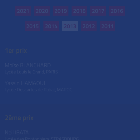
2021
2020
2019
2018
2017
2016
2015
2014
2013
2012
2011
1er prix
Moïse BLANCHARD
Lycée Louis le Grand,
PARIS
Yassin HAMAOUI
Lycée Descartes de Rabat,
MAROC
2ème prix
Neil IBATA
Lycée des Pontonniers,
STRASBOURG