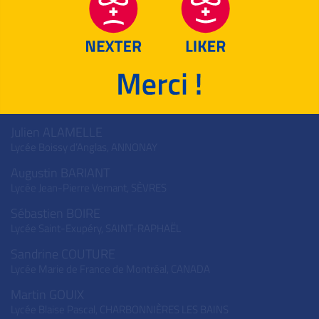
Valentin PERROUX
Lycée Raymond Naves,
TOULOUSE
1er accessit
Julien ALAMELLE
Lycée Boissy d’Anglas,
ANNONAY
Augustin BARIANT
Lycée Jean-Pierre Vernant,
SÈVRES
Sébastien BOIRE
Lycée Saint-Exupéry,
SAINT-RAPHAËL
Sandrine COUTURE
Lycée Marie de France de Montréal,
CANADA
Martin GOUIX
Lycée Blaise Pascal,
CHARBONNIÈRES LES BAINS