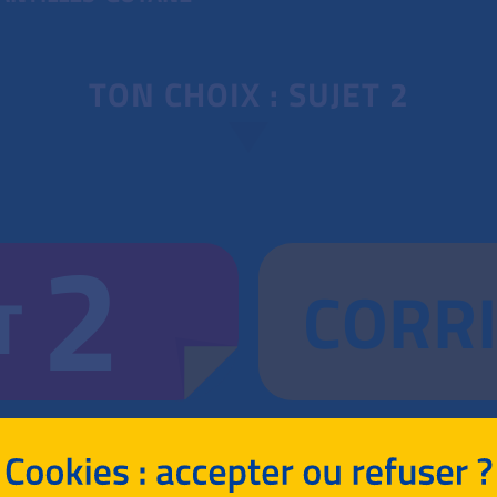
TON CHOIX : SUJET 2
2
CORR
T