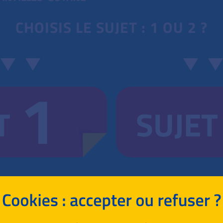
CHOISIS LE SUJET : 1 OU 2 ?
1
T
SUJET
RETOUR