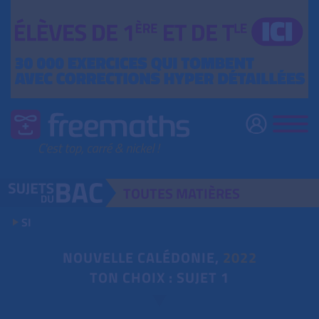
TOUTES
MATIÈRES
SI
NOUVELLE CALÉDONIE,
2022
TON CHOIX : SUJET 1