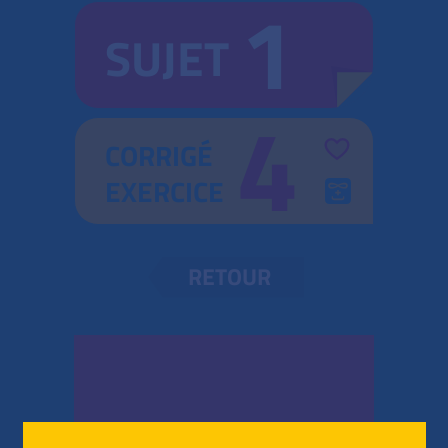
1
SUJET
4
CORRIGÉ
EXERCICE
RETOUR