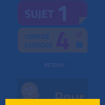
1
SUJET
4
CORRIGÉ
EXERCICE
RETOUR