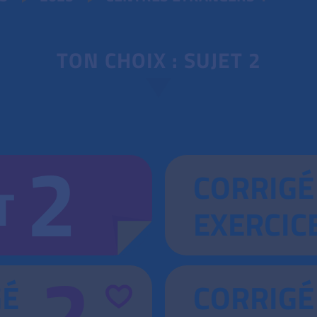
TON CHOIX : SUJET 2
2
CORRIGÉ
T
EXERCIC
2
GÉ
CORRIGÉ