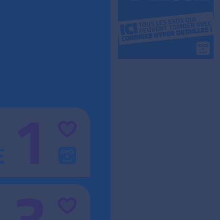
1
E
3