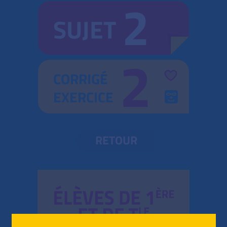
2
SUJET
2
CORRIGÉ
EXERCICE
RETOUR