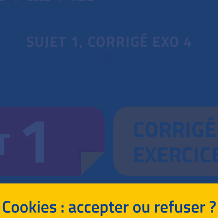
SUJET 1, CORRIGÉ EXO 4
1
CORRIGÉ
T
EXERCIC