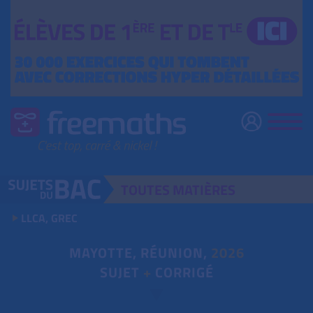
TOUTES
MATIÈRES
LLCA, GREC
MAYOTTE, RÉUNION,
2026
SUJET
+
CORRIGÉ