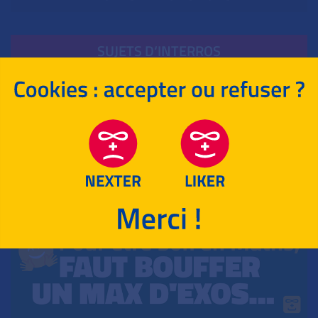
SUJETS D‘INTERROS
MATHÉMATIQUES
POUR T‘ENTRAÎNER !
HISTOIRE-GÉOGRAPHIE
LANGUES VIVANTES