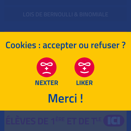
LOIS DE BERNOULLI & BINOMIALE
SUJETS D‘INTERROS
MATHÉMATIQUES
POUR T‘ENTRAÎNER !
HISTOIRE-GÉOGRAPHIE
LANGUES VIVANTES