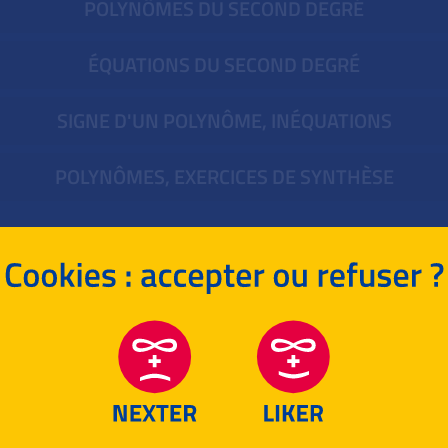
POLYNÔMES DU SECOND DEGRÉ
ÉQUATIONS DU SECOND DEGRÉ
SIGNE D'UN POLYNÔME, INÉQUATIONS
POLYNÔMES, EXERCICES DE SYNTHÈSE
SUJETS D'INTERROS
POLYNÔMES DU SECOND DEGRÉ
POUR T'ENTRAÎNER !
MATHÉMATIQUES