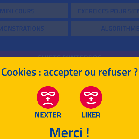
MINI COURS
EXERCICES POUR S'
MONSTRATIONS
ALGORITHM
SUJETS D'INTERROS
POLYNÔMES DU SECOND DEGRÉ
POUR T'ENTRAÎNER !
MATHÉMATIQUES
MENTS DE SPÉCIALITÉ
LANGUES VIVAN
OIRE-GÉOGRAPHIE
ENSEIGNEMENT SCIE