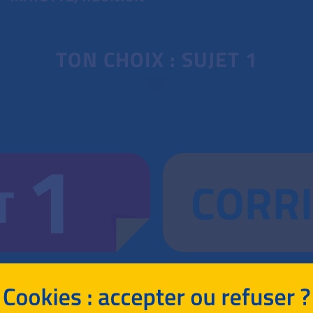
TON CHOIX : SUJET 1
1
CORR
T