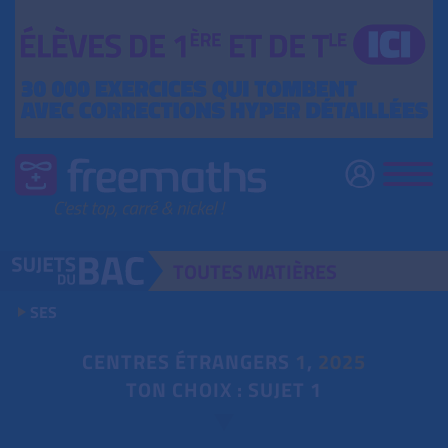
TOUTES
MATIÈRES
SES
CENTRES ÉTRANGERS
1
,
2025
TON CHOIX : SUJET 1