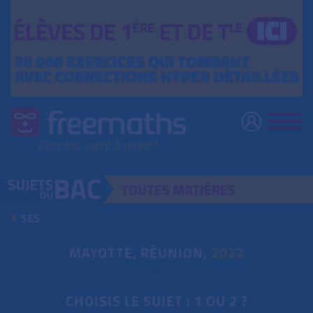
TOUTES
MATIÈRES
SES
MAYOTTE, RÉUNION,
2022
CHOISIS LE SUJET : 1 OU 2 ?