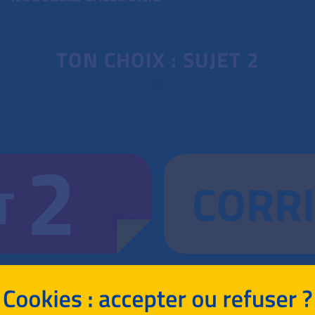
TON CHOIX : SUJET 2
2
CORR
T