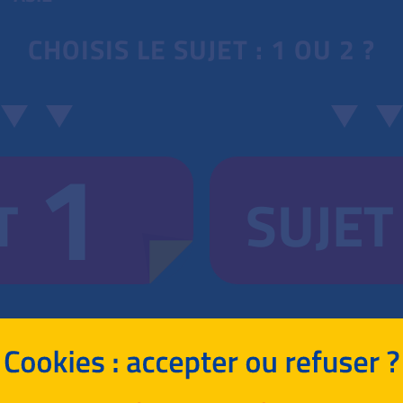
CHOISIS LE SUJET : 1 OU 2 ?
1
T
SUJET
RETOUR