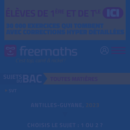
TOUTES
MATIÈRES
SVT
ANTILLES-GUYANE,
2023
CHOISIS LE SUJET : 1 OU 2 ?