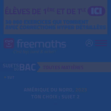
TOUTES
MATIÈRES
SVT
AMÉRIQUE DU NORD,
2023
TON CHOIX : SUJET 2