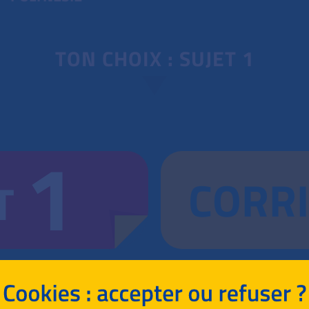
TON CHOIX : SUJET 1
1
CORR
T