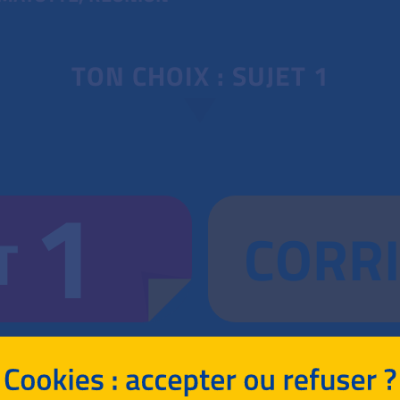
TON CHOIX : SUJET 1
1
CORR
T