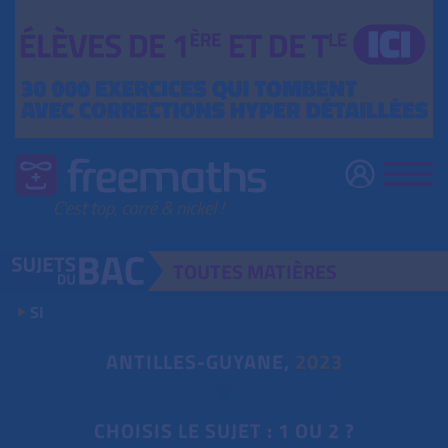
TOUTES
MATIÈRES
SI
ANTILLES-GUYANE,
2023
CHOISIS LE SUJET : 1 OU 2 ?