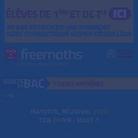
TOUTES
MATIÈRES
SI
MAYOTTE, RÉUNION,
2022
TON CHOIX : SUJET 1