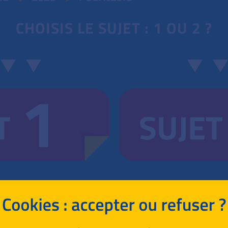
CHOISIS LE SUJET : 1 OU 2 ?
1
T
SUJET
RETOUR