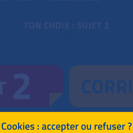
TON CHOIX : SUJET 2
2
CORR
T