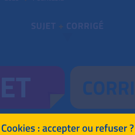
SUJET
+
CORRIGÉ
JET
CORR