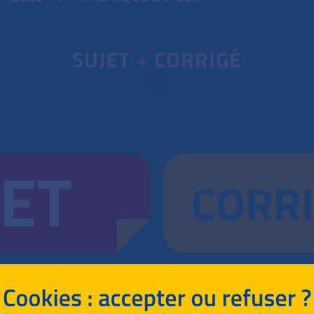
SUJET
+
CORRIGÉ
JET
CORR