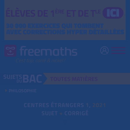
TOUTES
MATIÈRES
PHILOSOPHIE
CENTRES ÉTRANGERS
1
,
2021
SUJET
+
CORRIGÉ