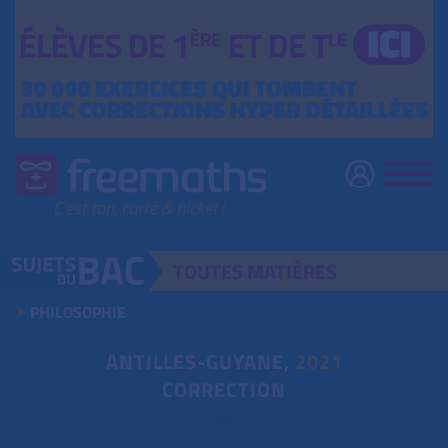
TOUTES
MATIÈRES
PHILOSOPHIE
ANTILLES-GUYANE,
2021
CORRECTION