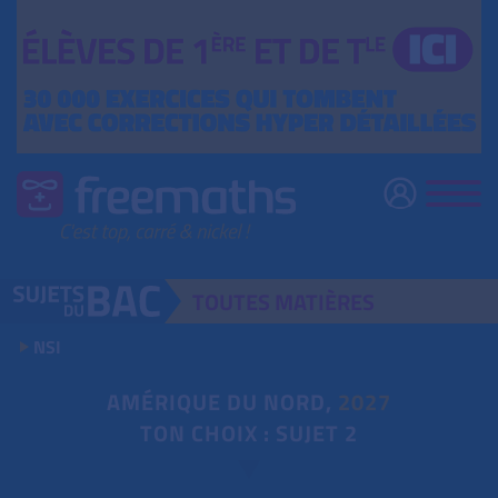
TOUTES
MATIÈRES
NSI
AMÉRIQUE DU NORD,
2027
TON CHOIX : SUJET 2