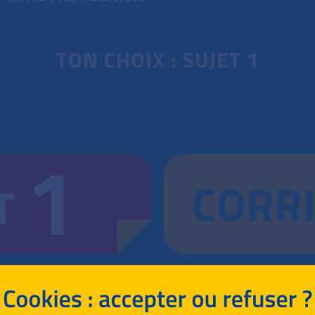
TON CHOIX : SUJET 1
1
CORR
T