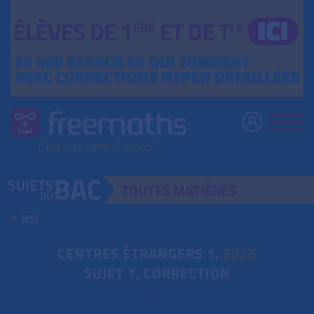
TOUTES
MATIÈRES
NSI
CENTRES ÉTRANGERS
1
,
2026
SUJET 1, CORRECTION