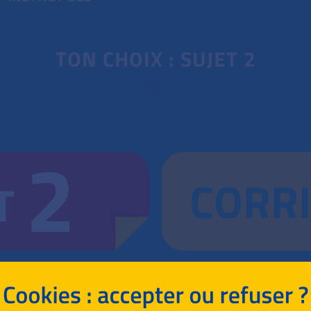
TON CHOIX : SUJET 2
2
CORR
T