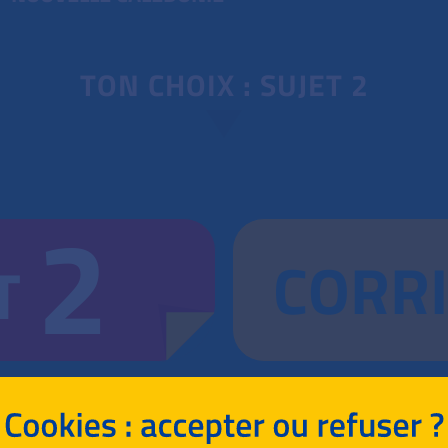
TON CHOIX : SUJET 2
2
CORR
T