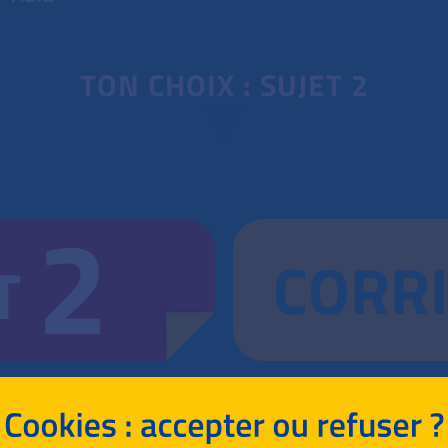
TON CHOIX : SUJET 2
2
CORR
T