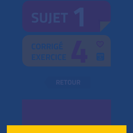
1
SUJET
4
CORRIGÉ
EXERCICE
RETOUR