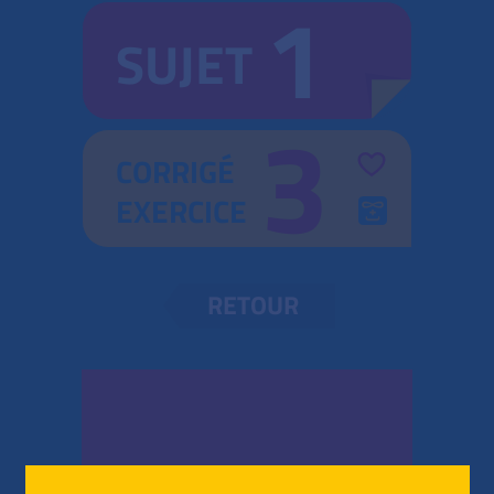
1
SUJET
3
CORRIGÉ
EXERCICE
RETOUR