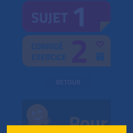
1
SUJET
2
CORRIGÉ
EXERCICE
RETOUR