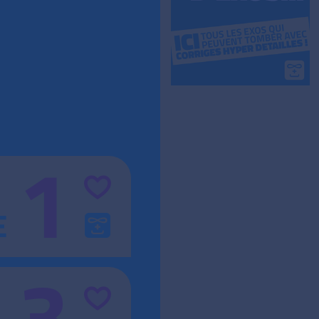
1
E
3