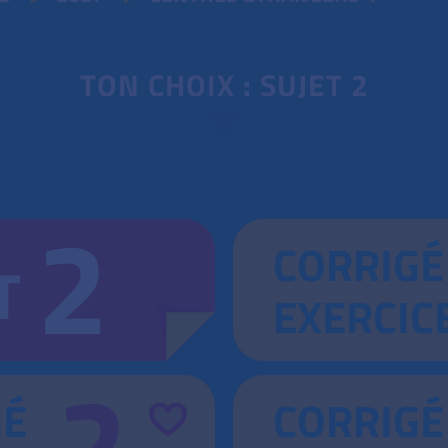
TON CHOIX : SUJET 2
2
CORRIGÉ
T
EXERCIC
2
GÉ
CORRIGÉ